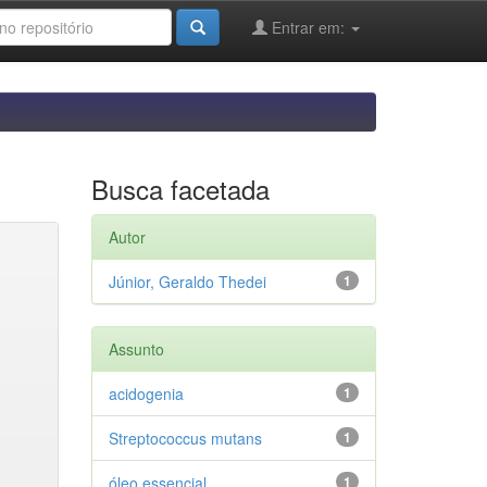
Entrar em:
Busca facetada
Autor
Júnior, Geraldo Thedei
1
Assunto
acidogenia
1
Streptococcus mutans
1
óleo essencial
1