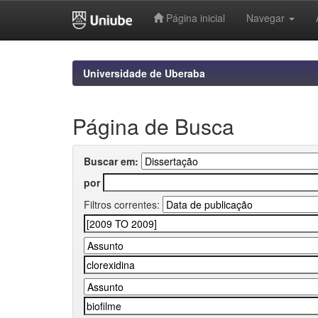
Página inicial
Navegar
Skip
navigation
Universidade de Uberaba
Página de Busca
Buscar em:
por
Filtros correntes: