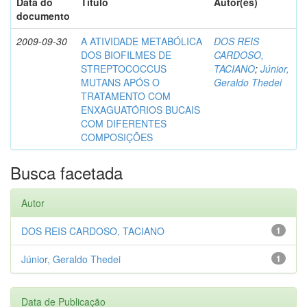
Data do
Título
Autor(es)
documento
2009-09-30
A ATIVIDADE METABÓLICA
DOS REIS
DOS BIOFILMES DE
CARDOSO,
STREPTOCOCCUS
TACIANO
;
Júnior,
MUTANS APÓS O
Geraldo Thedei
TRATAMENTO COM
ENXAGUATÓRIOS BUCAIS
COM DIFERENTES
COMPOSIÇÕES
Busca facetada
Autor
DOS REIS CARDOSO, TACIANO
1
Júnior, Geraldo Thedei
1
Data de Publicação