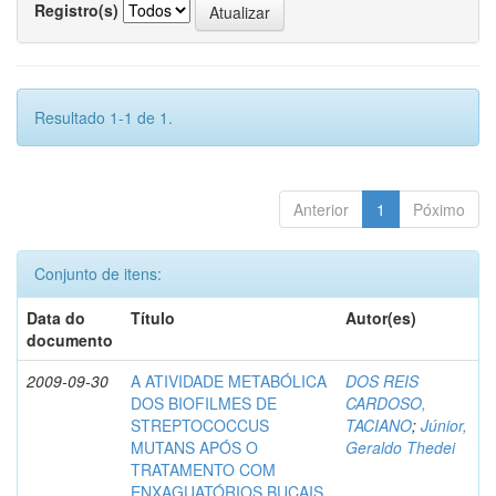
Registro(s)
Resultado 1-1 de 1.
Anterior
1
Póximo
Conjunto de itens:
Data do
Título
Autor(es)
documento
2009-09-30
A ATIVIDADE METABÓLICA
DOS REIS
DOS BIOFILMES DE
CARDOSO,
STREPTOCOCCUS
TACIANO
;
Júnior,
MUTANS APÓS O
Geraldo Thedei
TRATAMENTO COM
ENXAGUATÓRIOS BUCAIS