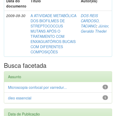
Data do
Título
Autor(es)
documento
2009-09-30
A ATIVIDADE METABÓLICA
DOS REIS
DOS BIOFILMES DE
CARDOSO,
STREPTOCOCCUS
TACIANO
;
Júnior,
MUTANS APÓS O
Geraldo Thedei
TRATAMENTO COM
ENXAGUATÓRIOS BUCAIS
COM DIFERENTES
COMPOSIÇÕES
Busca facetada
Assunto
Microscopia confocal por varredur...
1
óleo essencial
1
Data de Publicação