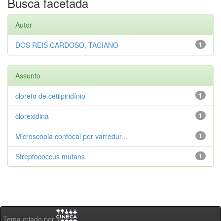
Busca facetada
Autor
DOS REIS CARDOSO, TACIANO
1
Assunto
cloreto de cetilpiridínio
1
clorexidina
1
Microscopia confocal por varredur...
1
Streptococcus mutans
1
Tema criado por