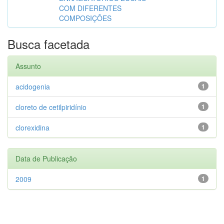
COM DIFERENTES
COMPOSIÇÕES
Busca facetada
Assunto
acidogenia
1
cloreto de cetilpiridínio
1
clorexidina
1
Data de Publicação
2009
1