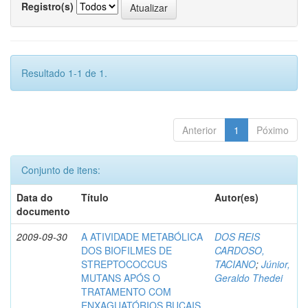
Registro(s)
Resultado 1-1 de 1.
Anterior
1
Póximo
Conjunto de itens:
Data do
Título
Autor(es)
documento
2009-09-30
A ATIVIDADE METABÓLICA
DOS REIS
DOS BIOFILMES DE
CARDOSO,
STREPTOCOCCUS
TACIANO
;
Júnior,
MUTANS APÓS O
Geraldo Thedei
TRATAMENTO COM
ENXAGUATÓRIOS BUCAIS