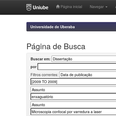
Página inicial
Navegar
Skip
navigation
Universidade de Uberaba
Página de Busca
Buscar em:
por
Filtros correntes: