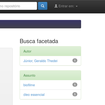
Entrar em:
Busca facetada
Autor
Júnior, Geraldo Thedei
1
Assunto
biofilme
1
óleo essencial
1