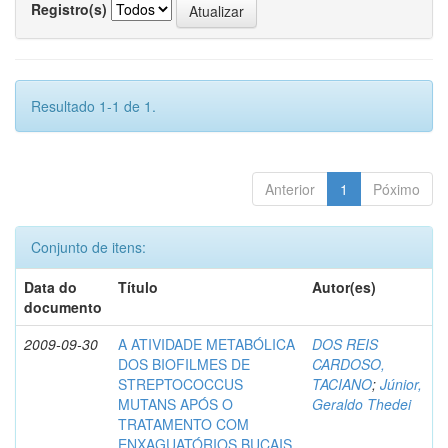
Registro(s)
Resultado 1-1 de 1.
Anterior
1
Póximo
Conjunto de itens:
Data do
Título
Autor(es)
documento
2009-09-30
A ATIVIDADE METABÓLICA
DOS REIS
DOS BIOFILMES DE
CARDOSO,
STREPTOCOCCUS
TACIANO
;
Júnior,
MUTANS APÓS O
Geraldo Thedei
TRATAMENTO COM
ENXAGUATÓRIOS BUCAIS