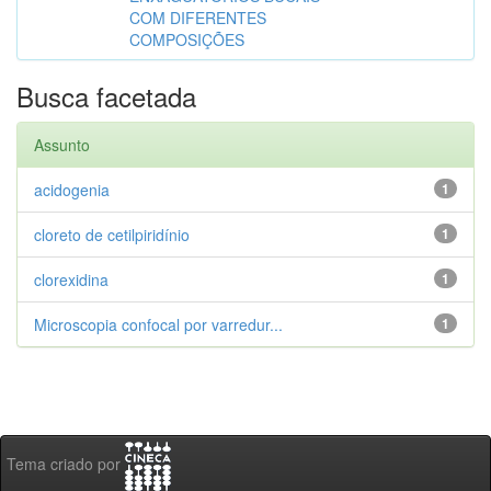
COM DIFERENTES
COMPOSIÇÕES
Busca facetada
Assunto
acidogenia
1
cloreto de cetilpiridínio
1
clorexidina
1
Microscopia confocal por varredur...
1
Tema criado por