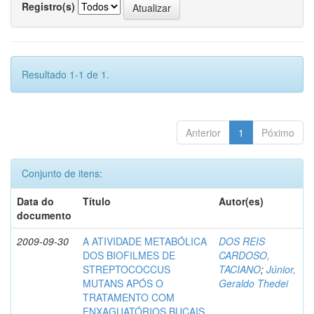
Registro(s)
Resultado 1-1 de 1.
Anterior
1
Póximo
Conjunto de itens:
Data do
Título
Autor(es)
documento
2009-09-30
A ATIVIDADE METABÓLICA
DOS REIS
DOS BIOFILMES DE
CARDOSO,
STREPTOCOCCUS
TACIANO
;
Júnior,
MUTANS APÓS O
Geraldo Thedei
TRATAMENTO COM
ENXAGUATÓRIOS BUCAIS