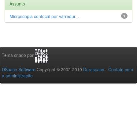
Assunto
Microscopia confocal por varredur...
1
Tema criado por
DSpace Software
Copyright © 2002-2010
Duraspace
-
Contato com
a administração