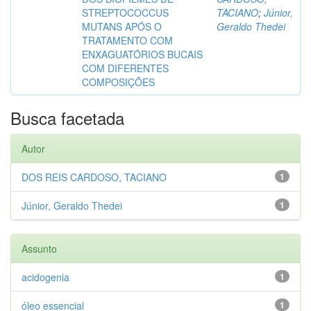
STREPTOCOCCUS
TACIANO
;
Júnior,
MUTANS APÓS O
Geraldo Thedei
TRATAMENTO COM
ENXAGUATÓRIOS BUCAIS
COM DIFERENTES
COMPOSIÇÕES
Busca facetada
Autor
DOS REIS CARDOSO, TACIANO
1
Júnior, Geraldo Thedei
1
Assunto
acidogenia
1
óleo essencial
1