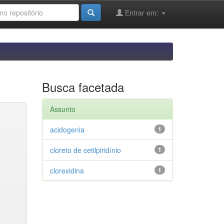
Entrar em:
Busca facetada
Assunto
acidogenia
1
cloreto de cetilpiridínio
1
clorexidina
1