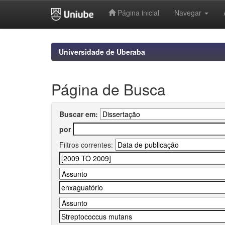
Página inicial
Navegar
Skip
navigation
Universidade de Uberaba
Página de Busca
Buscar em:
por
Filtros correntes: