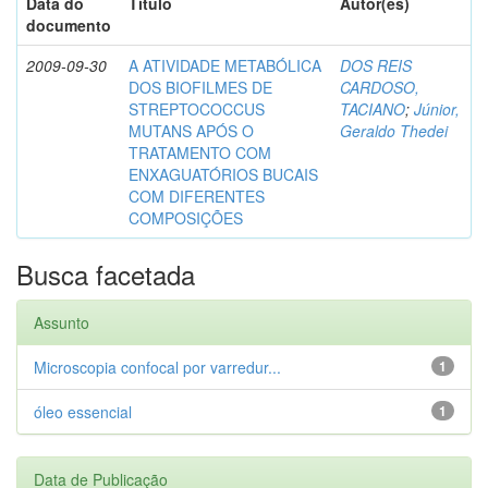
Data do
Título
Autor(es)
documento
2009-09-30
A ATIVIDADE METABÓLICA
DOS REIS
DOS BIOFILMES DE
CARDOSO,
STREPTOCOCCUS
TACIANO
;
Júnior,
MUTANS APÓS O
Geraldo Thedei
TRATAMENTO COM
ENXAGUATÓRIOS BUCAIS
COM DIFERENTES
COMPOSIÇÕES
Busca facetada
Assunto
Microscopia confocal por varredur...
1
óleo essencial
1
Data de Publicação