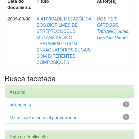
Data do
Título
Autor(es)
documento
2009-09-30
A ATIVIDADE METABÓLICA
DOS REIS
DOS BIOFILMES DE
CARDOSO,
STREPTOCOCCUS
TACIANO
;
Júnior,
MUTANS APÓS O
Geraldo Thedei
TRATAMENTO COM
ENXAGUATÓRIOS BUCAIS
COM DIFERENTES
COMPOSIÇÕES
Busca facetada
Assunto
acidogenia
1
Microscopia confocal por varredur...
1
Data de Publicação