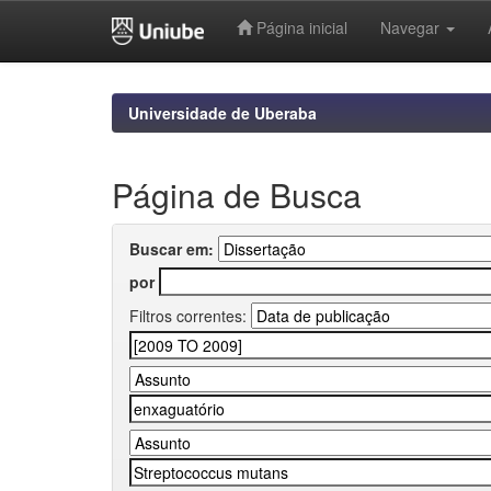
Página inicial
Navegar
Skip
navigation
Universidade de Uberaba
Página de Busca
Buscar em:
por
Filtros correntes: