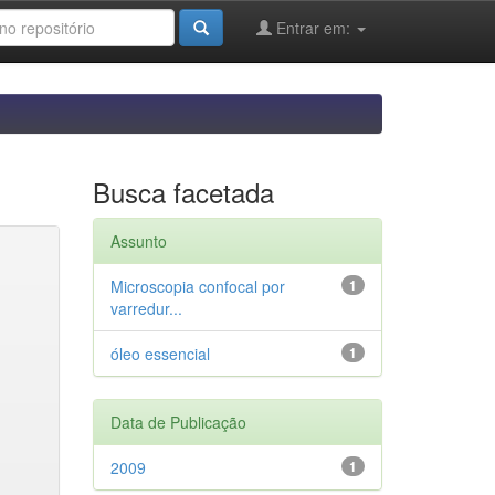
Entrar em:
Busca facetada
Assunto
Microscopia confocal por
1
varredur...
óleo essencial
1
Data de Publicação
2009
1