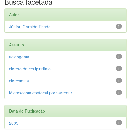
Busca facetada
Autor
Júnior, Geraldo Thedei
1
Assunto
acidogenia
1
cloreto de cetilpiridínio
1
clorexidina
1
Microscopia confocal por varredur...
1
Data de Publicação
2009
1