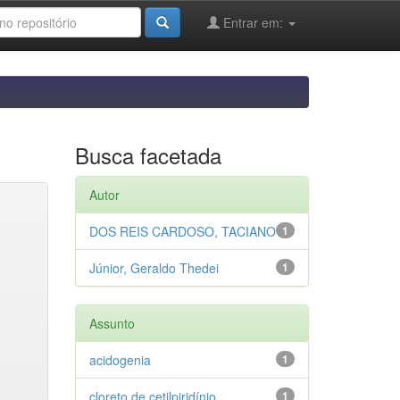
Entrar em:
Busca facetada
Autor
DOS REIS CARDOSO, TACIANO
1
Júnior, Geraldo Thedei
1
Assunto
acidogenia
1
cloreto de cetilpiridínio
1