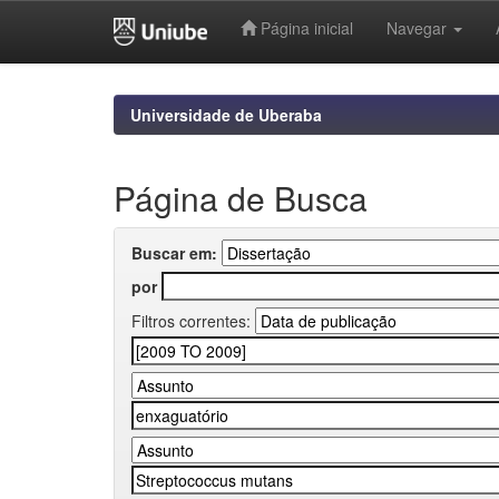
Página inicial
Navegar
Skip
navigation
Universidade de Uberaba
Página de Busca
Buscar em:
por
Filtros correntes: