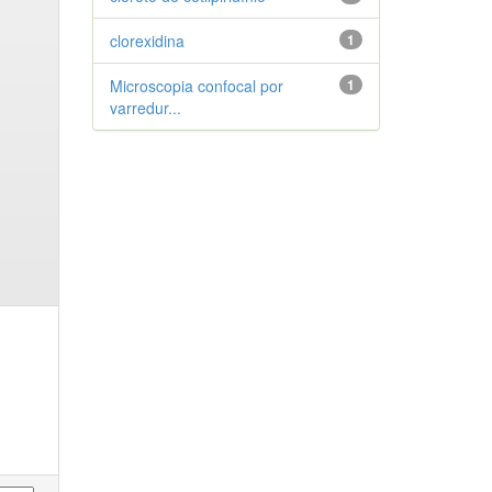
clorexidina
1
Microscopia confocal por
1
varredur...