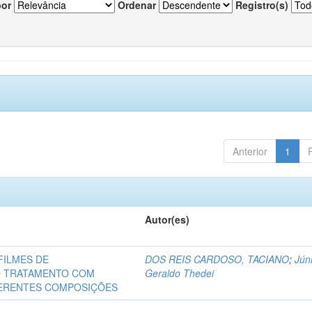
por
Ordenar
Registro(s)
Anterior
1
Autor(es)
FILMES DE
DOS REIS CARDOSO, TACIANO
;
Júni
O TRATAMENTO COM
Geraldo Thedei
FERENTES COMPOSIÇÕES