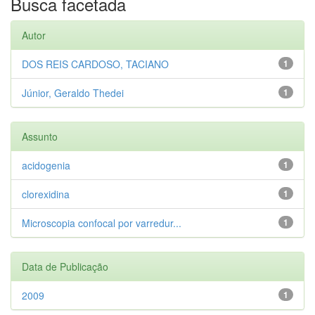
Busca facetada
Autor
DOS REIS CARDOSO, TACIANO
1
Júnior, Geraldo Thedei
1
Assunto
acidogenia
1
clorexidina
1
Microscopia confocal por varredur...
1
Data de Publicação
2009
1