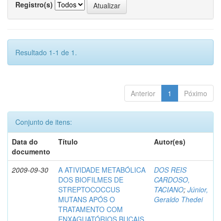
Registro(s)
Resultado 1-1 de 1.
Anterior
1
Póximo
Conjunto de itens:
Data do
Título
Autor(es)
documento
2009-09-30
A ATIVIDADE METABÓLICA
DOS REIS
DOS BIOFILMES DE
CARDOSO,
STREPTOCOCCUS
TACIANO
;
Júnior,
MUTANS APÓS O
Geraldo Thedei
TRATAMENTO COM
ENXAGUATÓRIOS BUCAIS