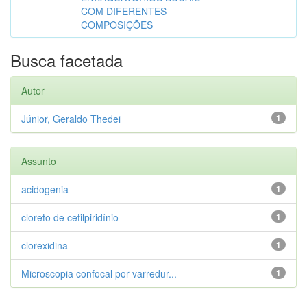
COM DIFERENTES
COMPOSIÇÕES
Busca facetada
Autor
Júnior, Geraldo Thedei
1
Assunto
acidogenia
1
cloreto de cetilpiridínio
1
clorexidina
1
Microscopia confocal por varredur...
1