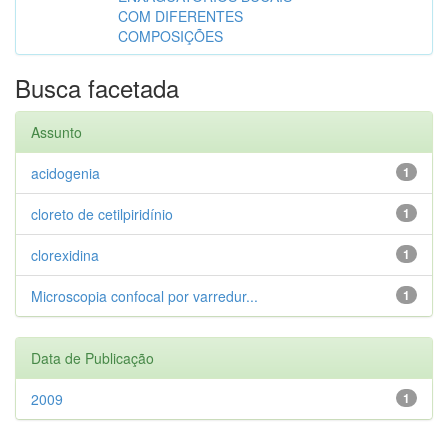
COM DIFERENTES
COMPOSIÇÕES
Busca facetada
Assunto
acidogenia
1
cloreto de cetilpiridínio
1
clorexidina
1
Microscopia confocal por varredur...
1
Data de Publicação
2009
1