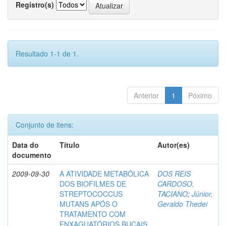
Registro(s)
Resultado 1-1 de 1.
Anterior
1
Póximo
Conjunto de itens:
Data do
Título
Autor(es)
documento
2009-09-30
A ATIVIDADE METABÓLICA
DOS REIS
DOS BIOFILMES DE
CARDOSO,
STREPTOCOCCUS
TACIANO
;
Júnior,
MUTANS APÓS O
Geraldo Thedei
TRATAMENTO COM
ENXAGUATÓRIOS BUCAIS