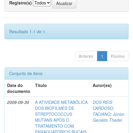
Registro(s)
Resultado 1-1 de 1.
Anterior
1
Póximo
Conjunto de itens:
Data do
Título
Autor(es)
documento
2009-09-30
A ATIVIDADE METABÓLICA
DOS REIS
DOS BIOFILMES DE
CARDOSO,
STREPTOCOCCUS
TACIANO
;
Júnior,
MUTANS APÓS O
Geraldo Thedei
TRATAMENTO COM
ENXAGUATÓRIOS BUCAIS