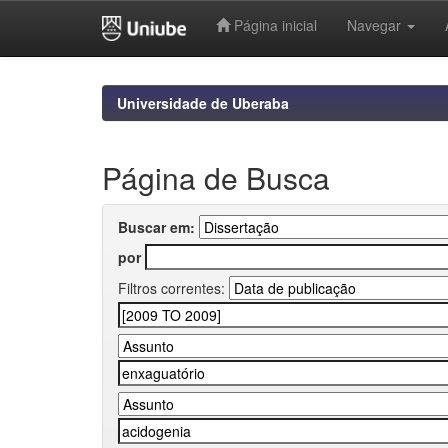
Página inicial
Navegar
Skip
navigation
Universidade de Uberaba
Página de Busca
Buscar em:
por
Filtros correntes: