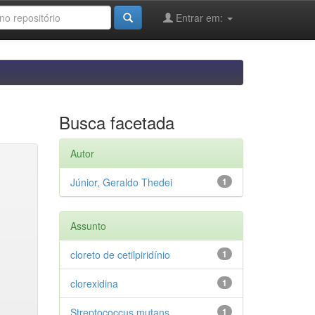
Entrar em:
Busca facetada
Autor
Júnior, Geraldo Thedei
1
Assunto
cloreto de cetilpiridínio
1
clorexidina
1
Streptococcus mutans
1