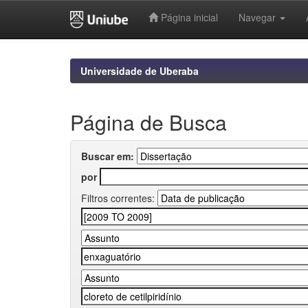
Página inicial
Navegar
Skip
navigation
Universidade de Uberaba
Página de Busca
Buscar em:
por
Filtros correntes: