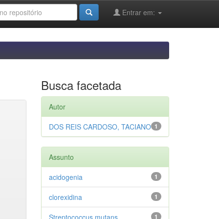
Entrar em:
Busca facetada
Autor
DOS REIS CARDOSO, TACIANO
1
Assunto
acidogenia
1
clorexidina
1
Streptococcus mutans
1