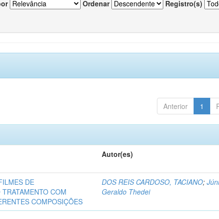
por
Ordenar
Registro(s)
Anterior
1
Autor(es)
FILMES DE
DOS REIS CARDOSO, TACIANO
;
Júni
O TRATAMENTO COM
Geraldo Thedei
FERENTES COMPOSIÇÕES