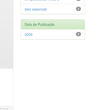
óleo essencial
1
Data de Publicação
2009
1