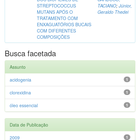
STREPTOCOCCUS
TACIANO
;
Júnior,
MUTANS APÓS O
Geraldo Thedei
TRATAMENTO COM
ENXAGUATÓRIOS BUCAIS
COM DIFERENTES
COMPOSIÇÕES
Busca facetada
Assunto
acidogenia
1
clorexidina
1
óleo essencial
1
Data de Publicação
2009
1