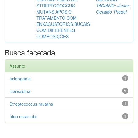
STREPTOCOCCUS
TACIANO
;
Júnior,
MUTANS APÓS O
Geraldo Thedei
TRATAMENTO COM
ENXAGUATÓRIOS BUCAIS
COM DIFERENTES
COMPOSIÇÕES
Busca facetada
Assunto
acidogenia
1
clorexidina
1
Streptococcus mutans
1
óleo essencial
1