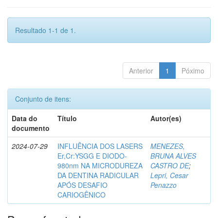
Resultado 1-1 de 1.
Anterior
1
Póximo
Conjunto de itens:
Data do
Título
Autor(es)
documento
2024-07-29
INFLUÊNCIA DOS LASERS
MENEZES,
Er,Cr:YSGG E DIODO-
BRUNA ALVES
980nm NA MICRODUREZA
CASTRO DE
;
DA DENTINA RADICULAR
Lepri, Cesar
APÓS DESAFIO
Penazzo
CARIOGÊNICO