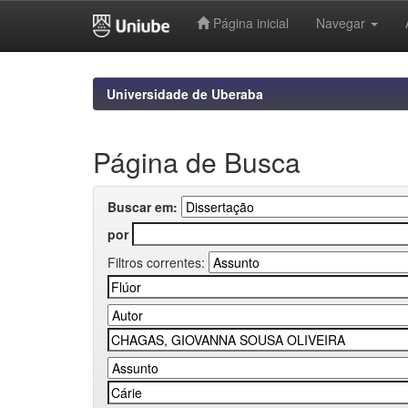
Página inicial
Navegar
Skip
navigation
Universidade de Uberaba
Página de Busca
Buscar em:
por
Filtros correntes: