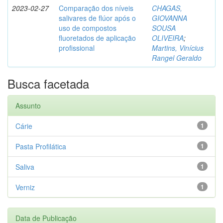
2023-02-27
Comparação dos níveis
CHAGAS,
salivares de flúor após o
GIOVANNA
uso de compostos
SOUSA
fluoretados de aplicação
OLIVEIRA
;
profissional
Martins, Vinícius
Rangel Geraldo
Busca facetada
Assunto
Cárie
1
Pasta Profilática
1
Saliva
1
Verniz
1
Data de Publicação