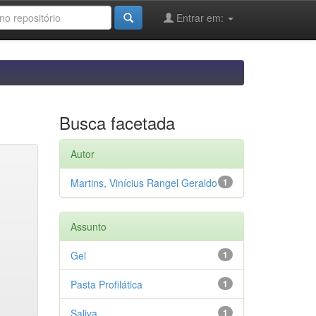
Entrar em:
Busca facetada
Autor
Martins, Vinícius Rangel Geraldo
1
Assunto
Gel
1
Pasta Profilática
1
Saliva
1