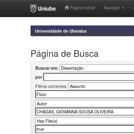
Página inicial
Navegar
Skip
navigation
Universidade de Uberaba
Página de Busca
Buscar em:
por
Filtros correntes: