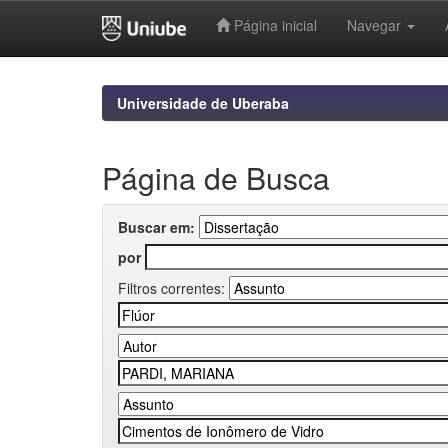
Página inicial
Navegar
Skip
navigation
Universidade de Uberaba
Página de Busca
Buscar em:
por
Filtros correntes: