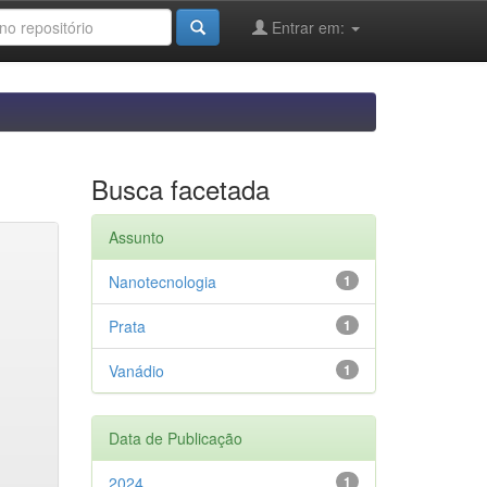
Entrar em:
Busca facetada
Assunto
Nanotecnologia
1
Prata
1
Vanádio
1
Data de Publicação
2024
1