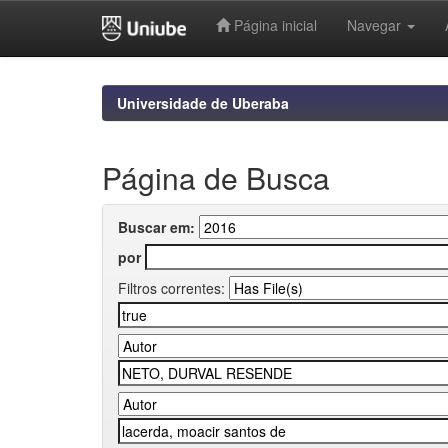
Página inicial
Navegar
Skip
navigation
Universidade de Uberaba
Página de Busca
Buscar em:
por
Filtros correntes: