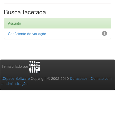
Busca facetada
Assunto
Coeficiente de variação
1
Tema criado por
DSpace Software
Copyright © 2002-2010
Duraspace
-
Contato com
a administração