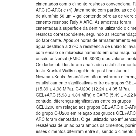
cimentados com o cimento resinoso convencional R
ARC (C-ARC) e (4) Jateamento com partículas de ó
de alumínio 50 µm + gel contendo pérolas de vidro
cimento resinoso Rely X ARC. As amostras foram
cimentadas à superfície da dentina utilizando o cim
resinoso correspondente, seguindo as recomendaç
do fabricante. Após 24 horas de armazenamento e
água destilada a 37ºC a resistência de união foi ava
com ensaio de microcisalhamento em uma máquina
ensaio universal (EMIC, DL 3000) e os valores anot
Os dados obtidos foram analisados estatisticamente
teste Kruskal-Wallis seguido do post hoc student-
Newman-Keuls. As análises não mostraram diferen
estatisticamente significativas entre os grupos GE
(15,39 ± 4,98 MPa), C-U200 (12,24 ± 4,05 MPa),
GEL+ARC (5,98 ± 4,84 MPa) e CARC (5,49 ± 4,22 
contudo, diferenças significativas entre os grupos
GELU200 em relação aos grupos GEL-ARC e C-AR
do grupo C-U200 em relação aos grupos GEL+ARC
ARC foram denotadas. O gel utilizado não influenci
resistência de união para ambos os cimentos, poré
esses cimentos diferiram entre si, sendo o cimento 