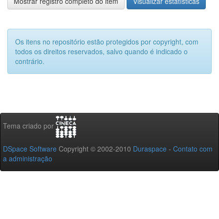
Mostrar registro completo do item
Visualizar estatísticas
Os itens no repositório estão protegidos por copyright, com
todos os direitos reservados, salvo quando é indicado o
contrário.
Tema criado por
DSpace Software
Copyright © 2002-2010
Duraspace
-
Contato com
a administração