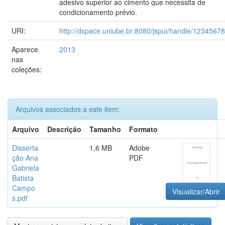
adesivo superior ao cimento que necessita de
condicionamento prévio.
URI:
http://dspace.uniube.br:8080/jspui/handle/1234567
Aparece
2013
nas
coleções:
Arquivos associados a este item:
Arquivo
Descrição
Tamanho
Formato
Disserta
1,6 MB
Adobe
ção Ana
PDF
Gabriela
Batista
Campo
Visualizar/Abrir
s.pdf