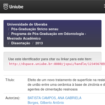
Skip
navigation
Universidade de Uberaba
Pós-Graduação Stricto sensu
Programa de Pós-Graduação em Odontologia -
Mestrado Acadêmico
Dissertação
2013
Use este identificador para citar ou linkar para este item:
http://dspace.uniube.br:8080/jspui/handle/123456789
Título:
Efeito de um novo tratamento de superfície na resis
de união entre uma cerâmica à base de zircônia e d
agentes de cimentação resinosos
Autor(es):
BATISTA CAMPOS, ANA GABRIELA
Borges, Gilberto Antônio