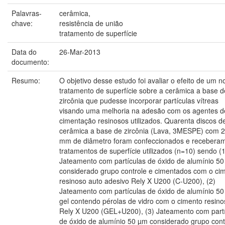
Palavras-
cerâmica,
chave:
resistência de união
tratamento de superfície
Data do
26-Mar-2013
documento:
Resumo:
O objetivo desse estudo foi avaliar o efeito de um n
tratamento de superfície sobre a cerâmica a base d
zircônia que pudesse incorporar partículas vítreas
visando uma melhoria na adesão com os agentes d
cimentação resinosos utilizados. Quarenta discos d
cerâmica a base de zircônia (Lava, 3MESPE) com 2
mm de diâmetro foram confeccionados e recebera
tratamentos de superfície utilizados (n=10) sendo (1
Jateamento com partículas de óxido de alumínio 5
considerado grupo controle e cimentados com o ci
resinoso auto adesivo Rely X U200 (C-U200), (2)
Jateamento com partículas de óxido de alumínio 5
gel contendo pérolas de vidro com o cimento resino
Rely X U200 (GEL+U200), (3) Jateamento com part
de óxido de alumínio 50 µm considerado grupo cont