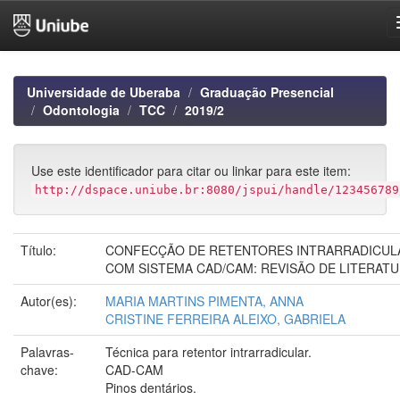
Skip
navigation
Universidade de Uberaba
Graduação Presencial
Odontologia
TCC
2019/2
Use este identificador para citar ou linkar para este item:
http://dspace.uniube.br:8080/jspui/handle/123456789
Título:
CONFECÇÃO DE RETENTORES INTRARRADICUL
COM SISTEMA CAD/CAM: REVISÃO DE LITERAT
Autor(es):
MARIA MARTINS PIMENTA, ANNA
CRISTINE FERREIRA ALEIXO, GABRIELA
Palavras-
Técnica para retentor intrarradicular.
chave:
CAD-CAM
Pinos dentários.