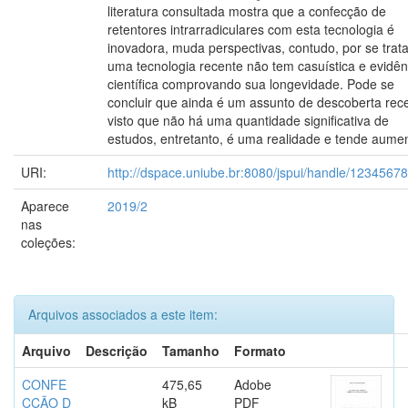
literatura consultada mostra que a confecção de
retentores intrarradiculares com esta tecnologia é
inovadora, muda perspectivas, contudo, por se trat
uma tecnologia recente não tem casuística e evidên
científica comprovando sua longevidade. Pode se
concluir que ainda é um assunto de descoberta rec
visto que não há uma quantidade significativa de
estudos, entretanto, é uma realidade e tende aumen
URI:
http://dspace.uniube.br:8080/jspui/handle/1234567
Aparece
2019/2
nas
coleções:
Arquivos associados a este item:
Arquivo
Descrição
Tamanho
Formato
CONFE
475,65
Adobe
CÇÃO D
kB
PDF