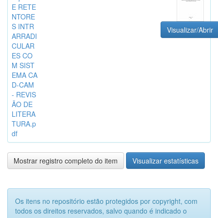
E RETE
NTORE
S INTR
Visualizar/Abrir
ARRADI
CULAR
ES CO
M SIST
EMA CA
D-CAM
- REVIS
ÃO DE
LITERA
TURA.p
df
Mostrar registro completo do item
Visualizar estatísticas
Os itens no repositório estão protegidos por copyright, com
todos os direitos reservados, salvo quando é indicado o