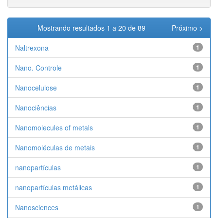
Mostrando resultados 1 a 20 de 89
Próximo >
Naltrexona
1
Nano. Controle
1
Nanocelulose
1
Nanociências
1
Nanomolecules of metals
1
Nanomoléculas de metais
1
nanopartículas
1
nanopartículas metálicas
1
Nanosciences
1