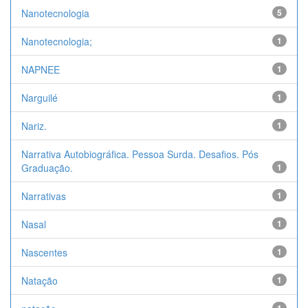
Nanotecnologia
5
Nanotecnologia;
1
NAPNEE
1
Narguilé
1
Nariz.
1
Narrativa Autobiográfica. Pessoa Surda. Desafios. Pós
Graduação.
1
Narrativas
1
Nasal
1
Nascentes
1
Natação
1