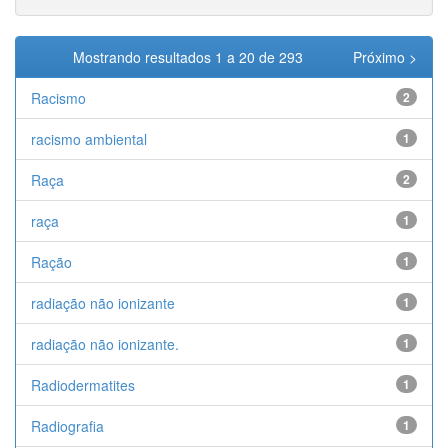
Mostrando resultados 1 a 20 de 293
Próximo >
Racismo
2
racismo ambiental
1
Raça
2
raça
1
Ração
1
radiação não ionizante
1
radiação não ionizante.
1
Radiodermatites
1
Radiografia
1