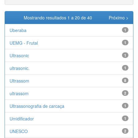
Mostrando resultados 1 a 20 de 40
Próximo >
Uberaba
1
UEMG - Frutal
1
Ultrasonic
1
ultrasonic.
1
Ultrassom
8
ultrassom
2
Ultrassonografia de carcaça
1
Umidificador
1
UNESCO
2