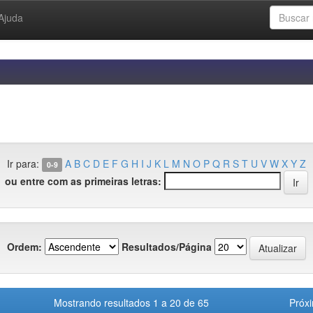
Ajuda
Ir para:
A
B
C
D
E
F
G
H
I
J
K
L
M
N
O
P
Q
R
S
T
U
V
W
X
Y
Z
0-9
ou entre com as primeiras letras:
Ordem:
Resultados/Página
Mostrando resultados 1 a 20 de 65
Próx