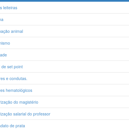
 leiteiras
na
nação animal
nismo
dade
r de set point
res e condutas.
res hematológicos
rização do magistério
rização salarial do professor
dato de prata