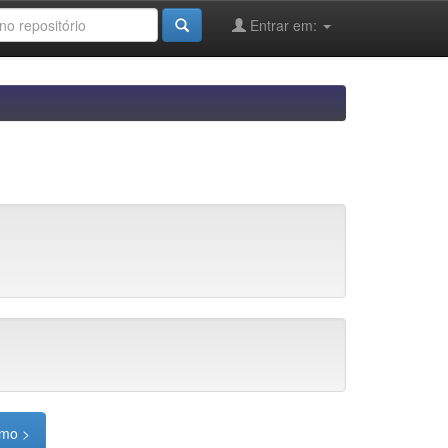
Entrar em:
imo >