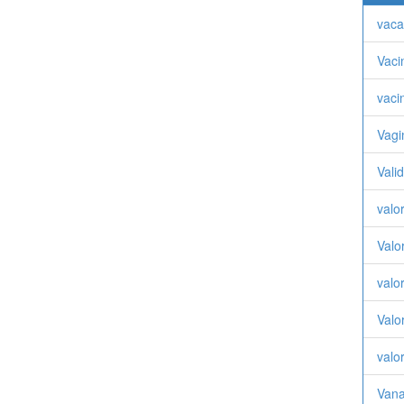
vacas
Vaci
vaci
Vagi
Vali
valo
Valo
valo
Valo
valo
Vana