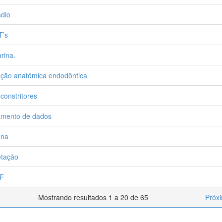
dio
T’s
arina.
ação anatômica endodôntica
constritores
mento de dados
ana
tação
F
Mostrando resultados 1 a 20 de 65
Próx