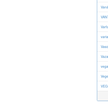
Vaná
VAN
Varf
vari
Vaso
Vaza
veg
Vege
VEG