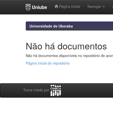
Página inicial
Navegar
Skip
navigation
Universidade de Uberaba
Não há documentos
Não há documentos disponíveis no repositório de acor
Página inicial do repositório
Tema criado por