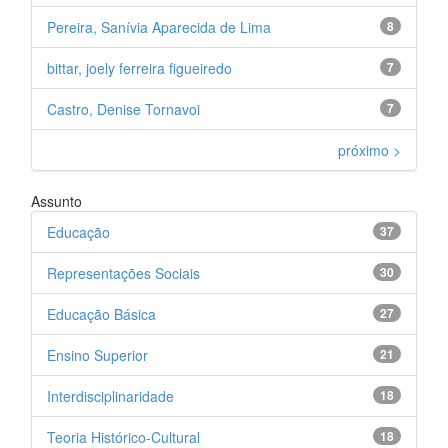
Pereira, Sanívia Aparecida de Lima
8
bittar, joely ferreira figueiredo
7
Castro, Denise Tornavoi
7
próximo >
Assunto
Educação
37
Representações Sociais
30
Educação Básica
27
Ensino Superior
21
Interdisciplinaridade
18
Teoria Histórico-Cultural
18