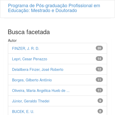
Programa de Pós-graduação Profissional em
Educação: Mestrado e Doutorado
Busca facetada
Autor
FINZER, J. R. D.
20
Lepri, Cesar Penazzo
14
Delalibera Finzer, José Roberto
12
Borges, Gilberto Antônio
11
Oliveira, Maria Angélica Hueb de ...
11
Júnior, Geraldo Thedei
9
BUCEK, E. U.
8