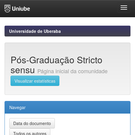
Skip
navigation
Universidade de Uberaba
Pós-Graduação Stricto
sensu
Página inicial da comunidade
Visualizar estatísticas
Navegar